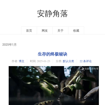
安静角落
首页
网友
关于
收藏
2025年1月
生存的终极秘诀
作者:
博主
时间:
2025-01-23
分类:
默认分类
22 条评论