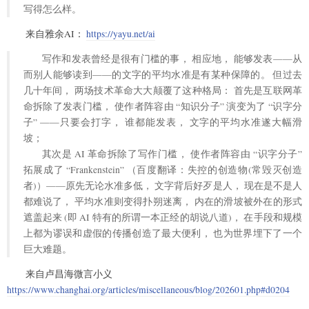
写得怎么样。
来自雅余AI：
https://yayu.net/ai
写作和发表曾经是很有门槛的事， 相应地， 能够发表——从
而别人能够读到——的文字的平均水准是有某种保障的。 但过去
几十年间， 两场技术革命大大颠覆了这种格局： 首先是互联网革
命拆除了发表门槛， 使作者阵容由 “知识分子” 演变为了 “识字分
子” ——只要会打字， 谁都能发表， 文字的平均水准遂大幅滑
坡；
其次是 AI 革命拆除了写作门槛， 使作者阵容由 “识字分子”
拓展成了 “Frankenstein” （百度翻译：失控的创造物(常毁灭创造
者)）——原先无论水准多低， 文字背后好歹是人， 现在是不是人
都难说了， 平均水准则变得扑朔迷离， 内在的滑坡被外在的形式
遮盖起来 (即 AI 特有的所谓一本正经的胡说八道)， 在手段和规模
上都为谬误和虚假的传播创造了最大便利， 也为世界埋下了一个
巨大难题。
来自卢昌海微言小义
https://www.changhai.org/articles/miscellaneous/blog/202601.php#d0204