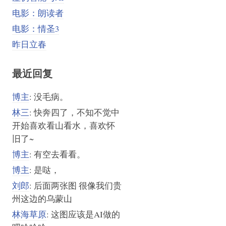
电影：朗读者
电影：情圣3
昨日立春
最近回复
博主
: 没毛病。
林三
: 快奔四了，不知不觉中
开始喜欢看山看水，喜欢怀
旧了~
博主
: 有空去看看。
博主
: 是哒，
刘郎
: 后面两张图 很像我们贵
州这边的乌蒙山
林海草原
: 这图应该是AI做的