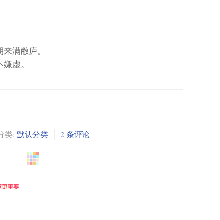
朝来满敝庐。
不嫌虚。
分类:
默认分类
2 条评论