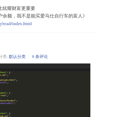
比炫耀财富更重要
户余额，我不是能买爱马仕自行车的富人》
ng/read/index.html
分类:
默认分类
8 条评论