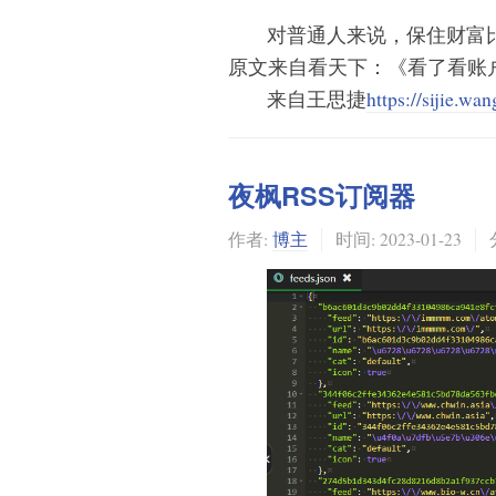
对普通人来说，保住财富
原文来自看天下：《看了看账
来自王思捷
https://sijie.wa
夜枫RSS订阅器
作者:
博主
时间:
2023-01-23