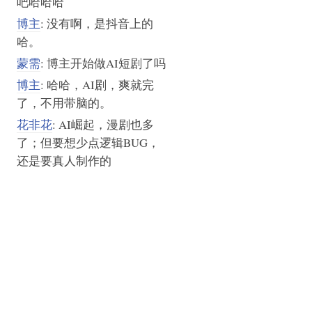
吧哈哈哈
博主
: 没有啊，是抖音上的
哈。
蒙需
: 博主开始做AI短剧了吗
博主
: 哈哈，AI剧，爽就完
了，不用带脑的。
花非花
: AI崛起，漫剧也多
了；但要想少点逻辑BUG，
还是要真人制作的