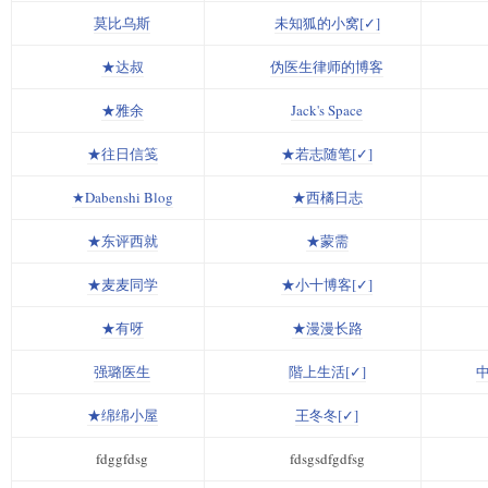
莫比乌斯
未知狐的小窝[✓]
★达叔
伪医生律师的博客
★雅余
Jack's Space
★往日信笺
★若志随笔[✓]
★Dabenshi Blog
★西橘日志
★东评西就
★蒙需
★麦麦同学
★小十博客[✓]
★有呀
★漫漫长路
强璐医生
階上生活[✓]
中
★绵绵小屋
王冬冬[✓]
fdggfdsg
fdsgsdfgdfsg