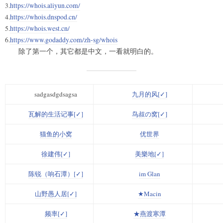
3.
https://whois.aliyun.com/
4.
https://whois.dnspod.cn/
5.
https://whois.west.cn/
6.
https://www.godaddy.com/zh-sg/whois
除了第一个，其它都是中文，一看就明白的。
sadgasdgdsagsa
九月的风[✓]
瓦解的生活记事[✓]
鸟叔の窝[✓]
猫鱼的小窝
优世界
徐建伟[✓]
美樂地[✓]
陈锐（响石潭）[✓]
im Glan
山野愚人居[✓]
★Macin
频率[✓]
★燕渡寒潭