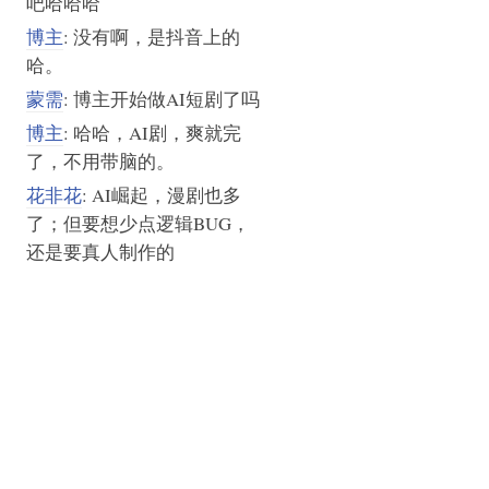
吧哈哈哈
博主
: 没有啊，是抖音上的
哈。
蒙需
: 博主开始做AI短剧了吗
博主
: 哈哈，AI剧，爽就完
了，不用带脑的。
花非花
: AI崛起，漫剧也多
了；但要想少点逻辑BUG，
还是要真人制作的