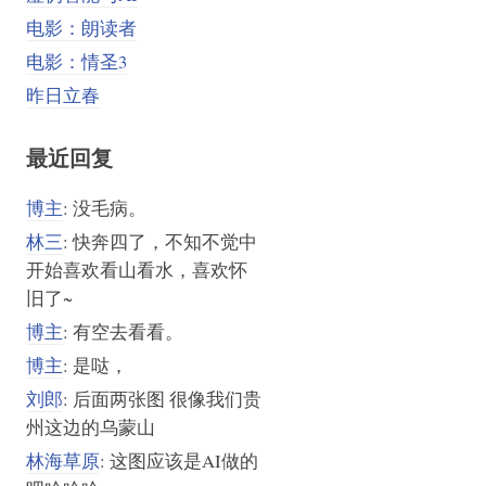
电影：朗读者
电影：情圣3
昨日立春
最近回复
博主
: 没毛病。
林三
: 快奔四了，不知不觉中
开始喜欢看山看水，喜欢怀
旧了~
博主
: 有空去看看。
博主
: 是哒，
刘郎
: 后面两张图 很像我们贵
州这边的乌蒙山
林海草原
: 这图应该是AI做的