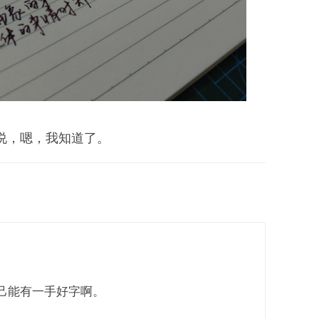
。
说，嗯，我知道了。
己能有一手好字啊。