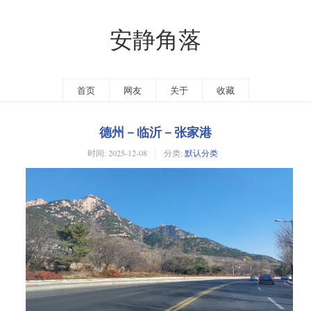
安静角落
首页
网友
关于
收藏
德州－临沂－张家港
时间:
2025-12-08
分类:
默认分类