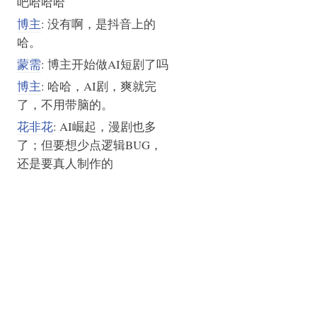
吧哈哈哈
博主
: 没有啊，是抖音上的
哈。
蒙需
: 博主开始做AI短剧了吗
博主
: 哈哈，AI剧，爽就完
了，不用带脑的。
花非花
: AI崛起，漫剧也多
了；但要想少点逻辑BUG，
还是要真人制作的