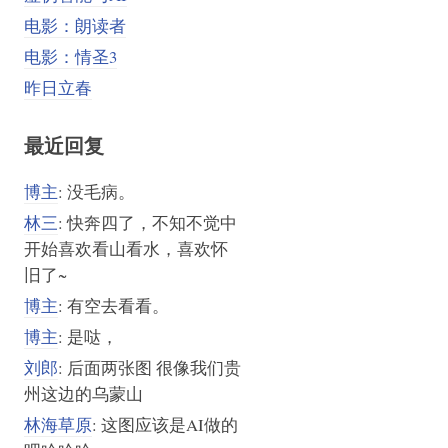
电影：朗读者
电影：情圣3
昨日立春
最近回复
博主
: 没毛病。
林三
: 快奔四了，不知不觉中
开始喜欢看山看水，喜欢怀
旧了~
博主
: 有空去看看。
博主
: 是哒，
刘郎
: 后面两张图 很像我们贵
州这边的乌蒙山
林海草原
: 这图应该是AI做的