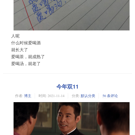
人呢
什么时候爱喝酒
就长大了
爱喝茶，就成熟了
爱喝汤，就老了
今年双11
作者:
博主
时间:
2021-11-14
分类:
默认分类
56 条评论