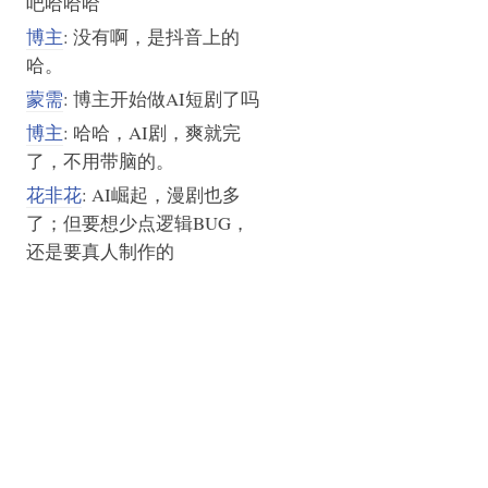
吧哈哈哈
博主
: 没有啊，是抖音上的
哈。
蒙需
: 博主开始做AI短剧了吗
博主
: 哈哈，AI剧，爽就完
了，不用带脑的。
花非花
: AI崛起，漫剧也多
了；但要想少点逻辑BUG，
还是要真人制作的