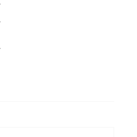
，
，
，